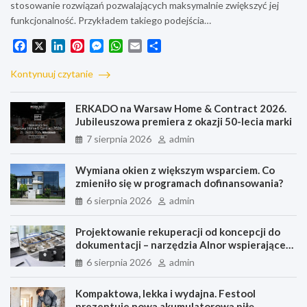
stosowanie rozwiązań pozwalających maksymalnie zwiększyć jej
funkcjonalność. Przykładem takiego podejścia…
F
X
L
P
M
W
E
S
a
i
i
e
h
m
h
c
n
n
s
a
a
a
Kontynuuj czytanie
e
k
t
s
t
i
r
b
e
e
e
s
l
e
ERKADO na Warsaw Home & Contract 2026.
o
d
r
n
A
Jubileuszowa premiera z okazji 50-lecia marki
o
I
e
g
p
7 sierpnia 2026
admin
k
n
s
e
p
t
r
Wymiana okien z większym wsparciem. Co
zmieniło się w programach dofinansowania?
6 sierpnia 2026
admin
Projektowanie rekuperacji od koncepcji do
dokumentacji – narzędzia Alnor wspierające
każdy etap pracy
6 sierpnia 2026
admin
Kompaktowa, lekka i wydajna. Festool
prezentuje nową akumulatorową piłę