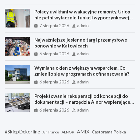
Polacy uwikłani w wakacyjne remonty. Urlop
nie pełni wyłącznie funkcji wypoczynkowej
[BADANIE]
7 sierpnia 2026
admin
Najważniejsze jesienne targi przemysłowe
ponownie w Katowicach
6 sierpnia 2026
admin
Wymiana okien z większym wsparciem. Co
zmieniło się w programach dofinansowania?
6 sierpnia 2026
admin
Projektowanie rekuperacji od koncepcji do
dokumentacji – narzędzia Alnor wspierające
każdy etap pracy
6 sierpnia 2026
admin
#SklepDekorline
AMIX
Castorama Polska
ALNOR
Air France