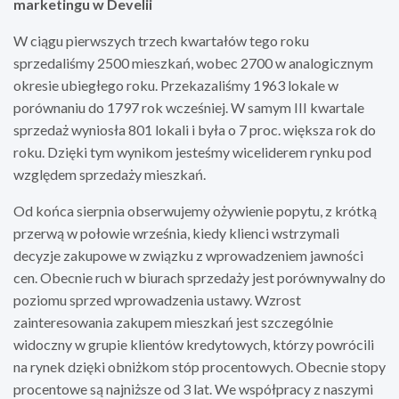
marketingu w Develii
W ciągu pierwszych trzech kwartałów tego roku
sprzedaliśmy 2500 mieszkań, wobec 2700 w analogicznym
okresie ubiegłego roku. Przekazaliśmy 1963 lokale w
porównaniu do 1797 rok wcześniej. W samym III kwartale
sprzedaż wyniosła 801 lokali i była o 7 proc. większa rok do
roku. Dzięki tym wynikom jesteśmy wiceliderem rynku pod
względem sprzedaży mieszkań.
Od końca sierpnia obserwujemy ożywienie popytu, z krótką
przerwą w połowie września, kiedy klienci wstrzymali
decyzje zakupowe w związku z wprowadzeniem jawności
cen. Obecnie ruch w biurach sprzedaży jest porównywalny do
poziomu sprzed wprowadzenia ustawy. Wzrost
zainteresowania zakupem mieszkań jest szczególnie
widoczny w grupie klientów kredytowych, którzy powrócili
na rynek dzięki obniżkom stóp procentowych. Obecnie stopy
procentowe są najniższe od 3 lat. We współpracy z naszymi