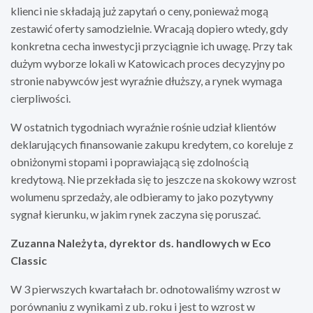
klienci nie składają już zapytań o ceny, ponieważ mogą
zestawić oferty samodzielnie. Wracają dopiero wtedy, gdy
konkretna cecha inwestycji przyciągnie ich uwagę. Przy tak
dużym wyborze lokali w Katowicach proces decyzyjny po
stronie nabywców jest wyraźnie dłuższy, a rynek wymaga
cierpliwości.
W ostatnich tygodniach wyraźnie rośnie udział klientów
deklarujących finansowanie zakupu kredytem, co koreluje z
obniżonymi stopami i poprawiającą się zdolnością
kredytową. Nie przekłada się to jeszcze na skokowy wzrost
wolumenu sprzedaży, ale odbieramy to jako pozytywny
sygnał kierunku, w jakim rynek zaczyna się poruszać.
Zuzanna Należyta, dyrektor ds. handlowych w Eco
Classic
W 3 pierwszych kwartałach br. odnotowaliśmy wzrost w
porównaniu z wynikami z ub. roku i jest to wzrost w