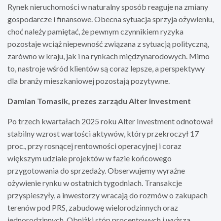
Rynek nieruchomości w naturalny sposób reaguje na zmiany
gospodarcze i finansowe. Obecna sytuacja sprzyja ożywieniu,
choć należy pamiętać, że pewnym czynnikiem ryzyka
pozostaje wciąż niepewność związana z sytuacją polityczną,
zarówno w kraju, jak i na rynkach międzynarodowych. Mimo
to, nastroje wśród klientów są coraz lepsze, a perspektywy
dla branży mieszkaniowej pozostają pozytywne.
Damian Tomasik, prezes zarządu Alter Investment
Po trzech kwartałach 2025 roku Alter Investment odnotował
stabilny wzrost wartości aktywów, który przekroczył 17
proc., przy rosnącej rentowności operacyjnej i coraz
większym udziale projektów w fazie końcowego
przygotowania do sprzedaży. Obserwujemy wyraźne
ożywienie rynku w ostatnich tygodniach. Transakcje
przyspieszyły, a inwestorzy wracają do rozmów o zakupach
terenów pod PRS, zabudowę wielorodzinnych oraz
jednorodzinnych. Obniżki stóp procentowych i wyższa