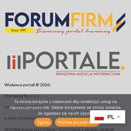
Wydawca portali © 2026:
i
Portale.pl Sp. z o.o.
Ta strona korzysta z ciasteczek aby świadczyć usługi na
tel.
+48 790 66 55 12,
najwyższym poziomie. Dalsze korzystanie ze strony oznacza,
że zgadzasz się na ich użycie.
PL
e-mail:
info@iportale.pl
Zgoda
Polityka prywatności
Wszelkie prawa zastrzeżone ! Korzystanie z serwisu oznacza