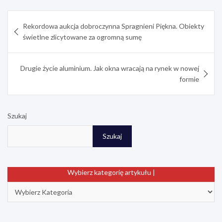
b
e
e
e
s
l
e
Nawigacja
o
d
r
n
A
Rekordowa aukcja dobroczynna Spragnieni Piękna. Obiekty
o
I
e
g
p
wpisu
świetlne zlicytowane za ogromną sumę
k
n
s
e
p
t
r
Drugie życie aluminium. Jak okna wracają na rynek w nowej
formie
Szukaj
Szukaj
Wybierz kategorię artykułu |