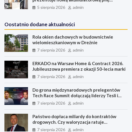
szablastą ERSC 18
5 sierpnia 2026
admin
Oostatnio dodane aktualności
Rola okien dachowych w budownictwie
wielomieszkaniowym w Dreźnie
7 sierpnia 2026
admin
ERKADO na Warsaw Home & Contract 2026.
Jubileuszowa premiera z okazji 50-lecia marki
7 sierpnia 2026
admin
Do grona międzynarodowych prelegentów
Tech Race Summit dołączają liderzy Tesli i
PandaDoc
7 sierpnia 2026
admin
Państwo dopłaca miliardy do kontraktów
drogowych. Czy waloryzacja ratuje
inwestycje, czy nagradza błędne oferty?
7 sierpnia 2026
admin