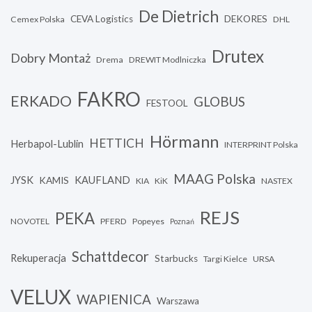
De Dietrich
CEVA Logistics
DEKORES
Cemex Polska
DHL
Drutex
Dobry Montaż
Drema
DREWIT Modlniczka
FAKRO
ERKADO
GLOBUS
FESTOOL
Hörmann
HETTICH
Herbapol-Lublin
INTERPRINT Polska
MAAG Polska
JYSK
KAUFLAND
KAMIS
KIA
KiK
NASTEX
REJS
PEKA
NOVOTEL
PFERD
Popeyes
Poznań
Schattdecor
Rekuperacja
Starbucks
Targi Kielce
URSA
VELUX
WAPIENICA
Warszawa