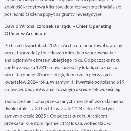
zdolność kredytowa klientów detalicznych przekładają się
pośrednio także na popyt na grunty inwestycyjne.
Dawid Wrona, członek zarządu – Chief Operating
Officer w Archicom
Po trzech kwartałach 2025 r. Archicom odnotował stabilny
wzrost sprzedaży i przekazań mieszkań w porównaniu z
analogicznym okresem ubiegłego roku. Od początku roku
spółka zawarła 1781 umów sprzedaży lokali, co oznacza
wzrost o ponad 20 proc. względem trzech pierwszych
kwartałów 2024 roku. W samym III kwartale podpisano 619
umów, wobec 589 w analizowanym okresie rok wcześniej.
Jednocześnie liczba przekazanych mieszkań wzrosła niemal
dwukrotnie – z 341 w III kwartale 2024 r. do 714 w tym
samym okresie 2025 r. Od początku roku Archicom
przekazał klientom łącznie 1118 lokali, wobec 820 w
analogicznym okresie ubiegłego roku. Obserwujemy