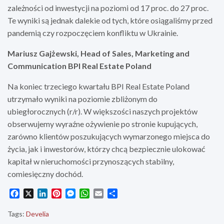
zależności od inwestycji na poziomi od 17 proc. do 27 proc.
Te wyniki są jednak dalekie od tych, które osiągaliśmy przed
pandemią czy rozpoczęciem konfliktu w Ukrainie.
Mariusz Gajżewski, Head of Sales, Marketing and
Communication BPI Real Estate Poland
Na koniec trzeciego kwartału BPI Real Estate Poland
utrzymało wyniki na poziomie zbliżonym do
ubiegłorocznych (r/r). W większości naszych projektów
obserwujemy wyraźne ożywienie po stronie kupujących,
zarówno klientów poszukujących wymarzonego miejsca do
życia, jak i inwestorów, którzy chcą bezpiecznie ulokować
kapitał w nieruchomości przynoszących stabilny,
comiesięczny dochód.
F
X
L
P
M
W
E
S
a
i
i
e
h
m
h
c
n
n
s
a
a
a
Tags:
Develia
e
k
t
s
t
i
r