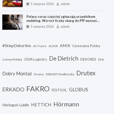
5 sierpnia 2026
admin
Polacy coraz częściej zgłaszają urzędnikom
mobbing. Wzrost liczby skarg do PIP wynosi
blisko 8 proc. rdr.
5 sierpnia 2026
admin
#SklepDekorline
AMIX
Castorama Polska
Air France
ALNOR
De Dietrich
CEVA Logistics
DEKORES
Cemex Polska
DHL
Drutex
Dobry Montaż
Drema
DREWIT Modlniczka
FAKRO
ERKADO
GLOBUS
FESTOOL
Hörmann
HETTICH
Herbapol-Lublin