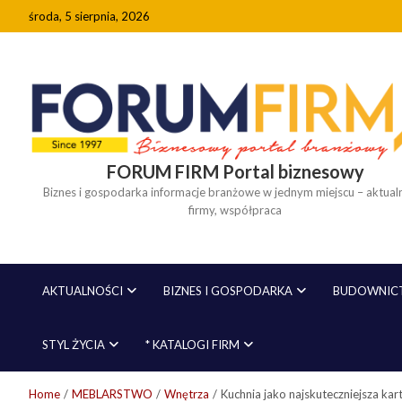
Skip
środa, 5 sierpnia, 2026
to
content
FORUM FIRM Portal biznesowy
Biznes i gospodarka informacje branżowe w jednym miejscu – aktualn
firmy, współpraca
AKTUALNOŚCI
BIZNES I GOSPODARKA
BUDOWNICT
STYL ŻYCIA
* KATALOGI FIRM
Home
MEBLARSTWO
Wnętrza
Kuchnia jako najskuteczniejsza ka