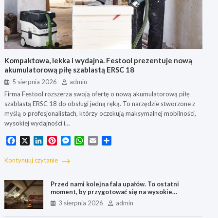
Kompaktowa, lekka i wydajna. Festool prezentuje nową
akumulatorową piłę szablastą ERSC 18
5 sierpnia 2026
admin
Firma Festool rozszerza swoją ofertę o nową akumulatorową piłę
szablastą ERSC 18 do obsługi jedną ręką. To narzędzie stworzone z
myślą o profesjonalistach, którzy oczekują maksymalnej mobilności,
wysokiej wydajności i…
F
X
L
P
M
W
E
S
a
i
i
e
h
m
h
c
n
n
s
a
a
a
Kontynuuj czytanie
e
k
t
s
t
i
r
b
e
e
e
s
l
e
Przed nami kolejna fala upałów. To ostatni
o
d
r
n
A
moment, by przygotować się na wysokie
o
I
e
g
p
temperatury
3 sierpnia 2026
admin
k
n
s
e
p