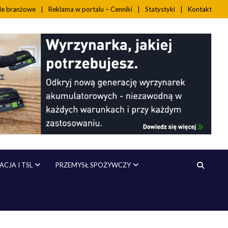
ale branżowe
Reklama w portalu – Cenniki
Statystyki
Kontakt
CJA I TSL
PRZEMYSŁ SPOŻYWCZY