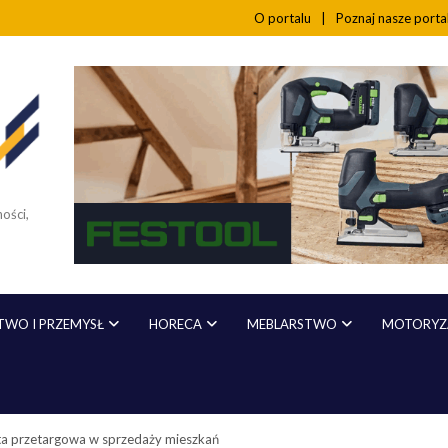
O portalu
Poznaj nasze port
ości,
WO I PRZEMYSŁ
HORECA
MEBLARSTWO
MOTORYZA
rta przetargowa w sprzedaży mieszkań