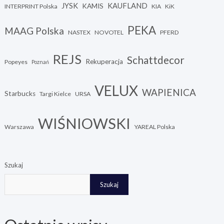
JYSK
KAUFLAND
KAMIS
INTERPRINT Polska
KIA
KiK
PEKA
MAAG Polska
NASTEX
NOVOTEL
PFERD
REJS
Schattdecor
Rekuperacja
Popeyes
Poznań
VELUX
WAPIENICA
Starbucks
Targi Kielce
URSA
WIŚNIOWSKI
Warszawa
YAREAL Polska
Szukaj
Szukaj