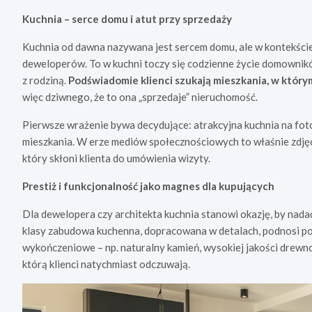
Kuchnia – serce domu i atut przy sprzedaży
Kuchnia od dawna nazywana jest sercem domu, ale w kontekście
deweloperów. To w kuchni toczy się codzienne życie domownikó
z rodziną.
Podświadomie klienci szukają mieszkania, w który
więc dziwnego, że to ona „sprzedaje” nieruchomość.
Pierwsze wrażenie bywa decydujące: atrakcyjna kuchnia na foto
mieszkania. W erze mediów społecznościowych to właśnie zdjęc
który skłoni klienta do umówienia wizyty.
Prestiż i funkcjonalność jako magnes dla kupujących
Dla dewelopera czy architekta kuchnia stanowi okazję, by nada
klasy zabudowa kuchenna, dopracowana w detalach, podnosi po
wykończeniowe – np. naturalny kamień, wysokiej jakości drewn
którą klienci natychmiast odczuwają.