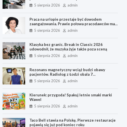
usprawnia przygotowanie dokumentacji
5 sierpnia 2026
admin
technicznej
Praca na urlopie przestaje być dowodem
zaangażowania. Prawie połowa pracodawców ma
oficjalną politykę niekontaktowania się z
5 sierpnia 2026
admin
pracownikami na urlopie, a w przypadku 9 na 10
to menedżer odpowiada za to, czy zespół
odpoczywa
Klasyka bez granic. Break in Classic 2026
udowodnił, że muzyka żyje także poza sceną
5 sierpnia 2026
admin
Rezonans magnetyczny wciąż budzi obawy
pacjentów. Radiolog z Łodzi obala 7
najczęstszych mitów o jednym z
5 sierpnia 2026
admin
najdokładniejszych badań diagnostycznych
Kierunek: przygoda! Spakuj letnie smaki marki
Wawel
5 sierpnia 2026
admin
Taco Bell stawia na Polskę. Pierwsze restauracje
pojawią się już pod koniec roku