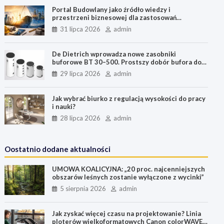
t
r
Portal Budowlany jako źródło wiedzy i
przestrzeni biznesowej dla zastosowań
budowlanych, przemysłu i energetyki
31 lipca 2026
admin
De Dietrich wprowadza nowe zasobniki
buforowe BT 30–500. Prostszy dobór bufora do
pomp ciepła
29 lipca 2026
admin
Jak wybrać biurko z regulacją wysokości do pracy
i nauki?
28 lipca 2026
admin
Oostatnio dodane aktualności
UMOWA KOALICYJNA: „20 proc. najcenniejszych
obszarów leśnych zostanie wyłączone z wycinki”
5 sierpnia 2026
admin
Jak zyskać więcej czasu na projektowanie? Linia
ploterów wielkoformatowych Canon colorWAVE