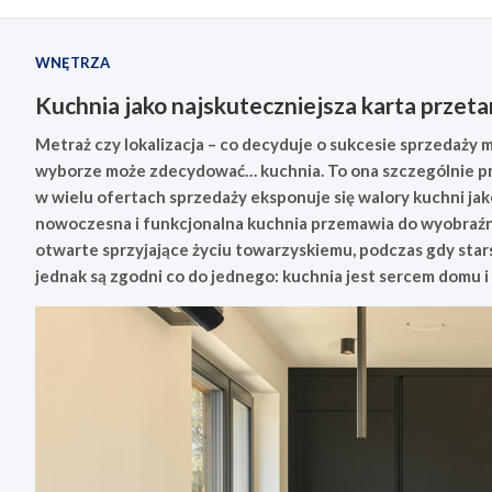
WNĘTRZA
Kuchnia jako najskuteczniejsza karta prze
Metraż czy lokalizacja – co decyduje o sukcesie sprzedaży m
wyborze może zdecydować… kuchnia. To ona szczególnie pr
w wielu ofertach sprzedaży eksponuje się walory kuchni ja
nowoczesna i funkcjonalna kuchnia przemawia do wyobraźni
otwarte sprzyjające życiu towarzyskiemu, podczas gdy sta
jednak są zgodni co do jednego: kuchnia jest sercem domu 