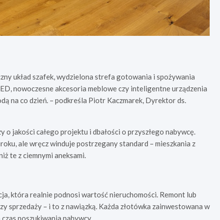
iczny układ szafek, wydzielona strefa gotowania i spożywania
LED, nowoczesne akcesoria meblowe czy inteligentne urządzenia
odą na co dzień. – podkreśla
Piotr Kaczmarek, Dyrektor ds.
y o jakości całego projektu i dbałości o przyszłego nabywcę.
uroku, ale wręcz winduje postrzegany standard – mieszkania z
iż te z ciemnymi aneksami.
cja, która realnie podnosi wartość nieruchomości. Remont lub
rzy sprzedaży – i to z nawiązką. Każda złotówka zainwestowana w
ca czas poszukiwania nabywcy.