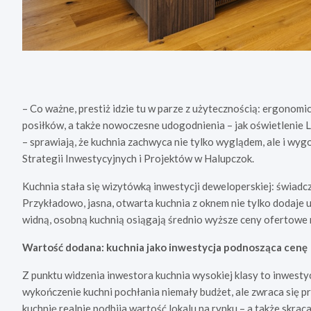
– Co ważne, prestiż idzie tu w parze z użytecznością: ergonom
posiłków, a także nowoczesne udogodnienia – jak oświetlenie 
– sprawiają, że kuchnia zachwyca nie tylko wyglądem, ale i wyg
Strategii Inwestycyjnych i Projektów w Halupczok.
Kuchnia stała się wizytówką inwestycji deweloperskiej: świadcz
Przykładowo, jasna, otwarta kuchnia z oknem nie tylko dodaje 
widną, osobną kuchnią osiągają średnio wyższe ceny ofertowe n
Wartość dodana: kuchnia jako inwestycja podnosząca cenę
Z punktu widzenia inwestora kuchnia wysokiej klasy to inwesty
wykończenie kuchni pochłania niemały budżet, ale zwraca się p
kuchnię realnie podbija wartość lokalu na rynku – a także skra