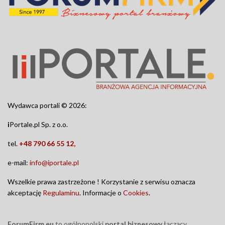
Wydawca portali © 2026:
i
Portale.pl Sp. z o.o.
tel.
+48 790 66 55 12,
e-mail:
info@iportale.pl
Wszelkie prawa zastrzeżone ! Korzystanie z serwisu oznacza
akceptację
Regulaminu
. Informacje o
Cookies
.
ForumFirm.eu
to ogólnopolski
portal biznesowy
łączący