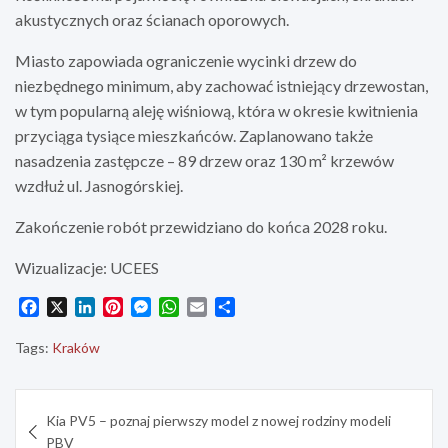
akustycznych oraz ścianach oporowych.
Miasto zapowiada ograniczenie wycinki drzew do
niezbędnego minimum, aby zachować istniejący drzewostan,
w tym popularną aleję wiśniową, która w okresie kwitnienia
przyciąga tysiące mieszkańców. Zaplanowano także
nasadzenia zastępcze – 89 drzew oraz 130 m² krzewów
wzdłuż ul. Jasnogórskiej.
Zakończenie robót przewidziano do końca 2028 roku.
Wizualizacje: UCEES
F
X
L
P
M
W
E
S
a
i
i
e
h
m
h
c
n
n
s
a
a
a
Tags:
Kraków
e
k
t
s
t
i
r
b
e
e
e
s
l
e
Nawigacja
o
d
r
n
A
Kia PV5 – poznaj pierwszy model z nowej rodziny modeli
o
I
e
g
p
wpisu
PBV
k
n
s
e
p