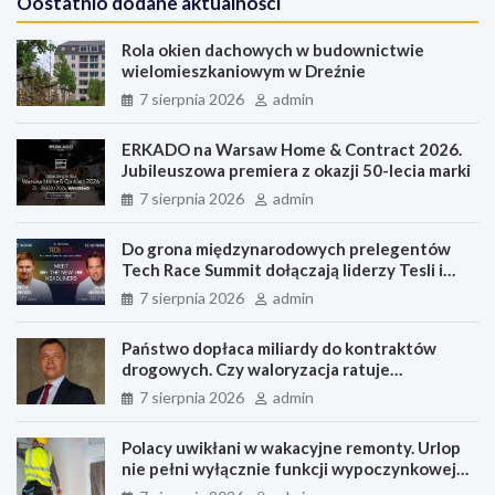
Oostatnio dodane aktualności
Rola okien dachowych w budownictwie
wielomieszkaniowym w Dreźnie
7 sierpnia 2026
admin
ERKADO na Warsaw Home & Contract 2026.
Jubileuszowa premiera z okazji 50-lecia marki
7 sierpnia 2026
admin
Do grona międzynarodowych prelegentów
Tech Race Summit dołączają liderzy Tesli i
PandaDoc
7 sierpnia 2026
admin
Państwo dopłaca miliardy do kontraktów
drogowych. Czy waloryzacja ratuje
inwestycje, czy nagradza błędne oferty?
7 sierpnia 2026
admin
Polacy uwikłani w wakacyjne remonty. Urlop
nie pełni wyłącznie funkcji wypoczynkowej
[BADANIE]