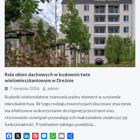
Rola okien dachowych w budownictwie
wielomieszkaniowym w Dreźnie
7 sierpnia 2026
admin
Budynki wielorodzinne stanowią ważny element w systemie
mieszkalnictwa. W tego rodzaju inwestycjach kluczowe znaczenie
ma efektywne wykorzystanie dostępnej przestrzeni oraz
stosowanie rozwiązań pozwalających maksymalnie zwiększyć jej
funkcjonalność. Przykładem takiego podejścia…
F
X
L
P
M
W
E
S