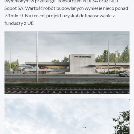
wyłonionym w przetargu: konsorcjum NDI SA oraz NDI
Sopot SA. Wartość robót budowlanych wyniesie nieco ponad
73 mln zł. Na ten cel projekt uzyskał dofinansowanie z
funduszy z UE.