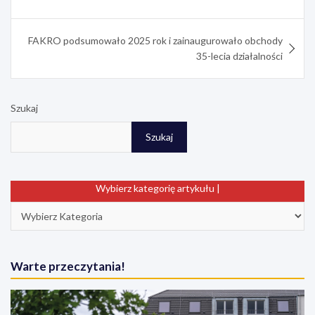
t
r
FAKRO podsumowało 2025 rok i zainaugurowało obchody
35-lecia działalności
Szukaj
Szukaj
Wybierz kategorię artykułu |
Warte przeczytania!