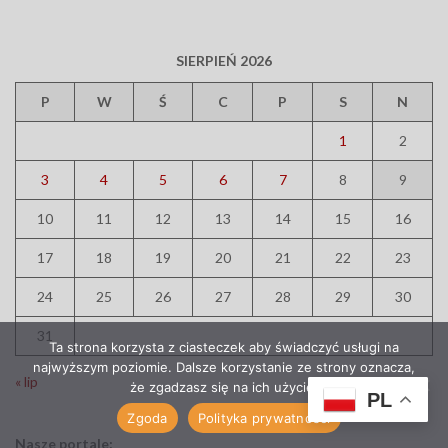
SIERPIEŃ 2026
P
W
Ś
C
P
S
N
1
2
3
4
5
6
7
8
9
10
11
12
13
14
15
16
17
18
19
20
21
22
23
24
25
26
27
28
29
30
31
Ta strona korzysta z ciasteczek aby świadczyć usługi na
najwyższym poziomie. Dalsze korzystanie ze strony oznacza,
« lip
że zgadzasz się na ich użycie.
PL
Zgoda
Polityka prywatności
Nasze portale: