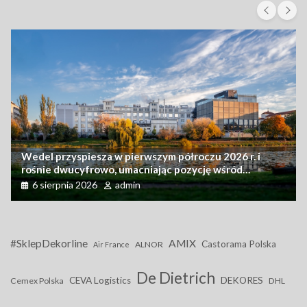
Wedel przyspiesza w pierwszym półroczu 2026 r. i
rośnie dwucyfrowo, umacniając pozycję wśród
czołowych graczy
6 sierpnia 2026
admin
#SklepDekorline
AMIX
Castorama Polska
ALNOR
Air France
De Dietrich
CEVA Logistics
DEKORES
Cemex Polska
DHL