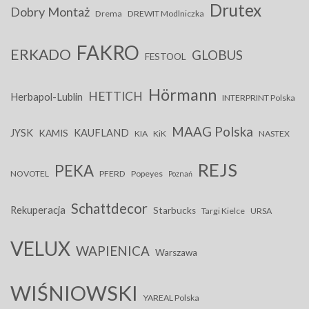
Drutex
Dobry Montaż
Drema
DREWIT Modlniczka
FAKRO
ERKADO
GLOBUS
FESTOOL
Hörmann
HETTICH
Herbapol-Lublin
INTERPRINT Polska
MAAG Polska
JYSK
KAUFLAND
KAMIS
KIA
KiK
NASTEX
REJS
PEKA
NOVOTEL
PFERD
Popeyes
Poznań
Schattdecor
Rekuperacja
Starbucks
Targi Kielce
URSA
VELUX
WAPIENICA
Warszawa
WIŚNIOWSKI
YAREAL Polska