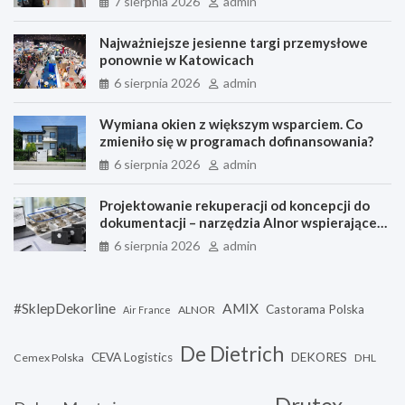
7 sierpnia 2026
admin
Najważniejsze jesienne targi przemysłowe
ponownie w Katowicach
6 sierpnia 2026
admin
Wymiana okien z większym wsparciem. Co
zmieniło się w programach dofinansowania?
6 sierpnia 2026
admin
Projektowanie rekuperacji od koncepcji do
dokumentacji – narzędzia Alnor wspierające
każdy etap pracy
6 sierpnia 2026
admin
#SklepDekorline
AMIX
Castorama Polska
ALNOR
Air France
De Dietrich
CEVA Logistics
DEKORES
Cemex Polska
DHL