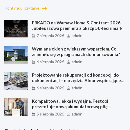
a
i
i
e
h
m
h
c
n
n
s
a
a
a
Kontynuuj czytanie
e
k
t
s
t
i
r
b
e
e
e
s
l
e
ERKADO na Warsaw Home & Contract 2026.
o
d
r
n
A
Jubileuszowa premiera z okazji 50-lecia marki
o
I
e
g
p
7 sierpnia 2026
admin
k
n
s
e
p
t
r
Wymiana okien z większym wsparciem. Co
zmieniło się w programach dofinansowania?
6 sierpnia 2026
admin
Projektowanie rekuperacji od koncepcji do
dokumentacji – narzędzia Alnor wspierające
każdy etap pracy
6 sierpnia 2026
admin
Kompaktowa, lekka i wydajna. Festool
prezentuje nową akumulatorową piłę
szablastą ERSC 18
5 sierpnia 2026
admin