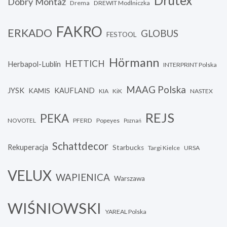
Drutex
Dobry Montaż
Drema
DREWIT Modlniczka
FAKRO
ERKADO
GLOBUS
FESTOOL
Hörmann
HETTICH
Herbapol-Lublin
INTERPRINT Polska
MAAG Polska
JYSK
KAUFLAND
KAMIS
KIA
KiK
NASTEX
REJS
PEKA
NOVOTEL
PFERD
Popeyes
Poznań
Schattdecor
Rekuperacja
Starbucks
Targi Kielce
URSA
VELUX
WAPIENICA
Warszawa
WIŚNIOWSKI
YAREAL Polska