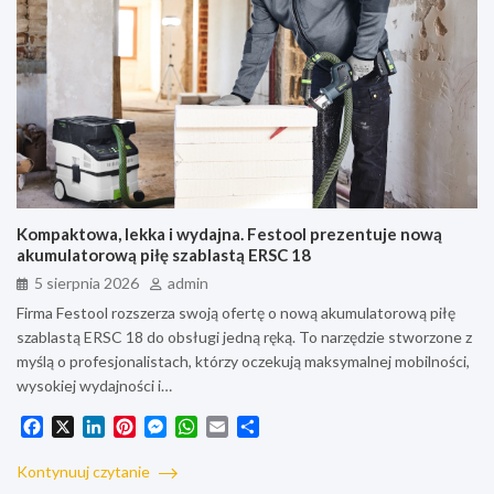
Kompaktowa, lekka i wydajna. Festool prezentuje nową
akumulatorową piłę szablastą ERSC 18
5 sierpnia 2026
admin
Firma Festool rozszerza swoją ofertę o nową akumulatorową piłę
szablastą ERSC 18 do obsługi jedną ręką. To narzędzie stworzone z
myślą o profesjonalistach, którzy oczekują maksymalnej mobilności,
wysokiej wydajności i…
F
X
L
P
M
W
E
S
a
i
i
e
h
m
h
c
n
n
s
a
a
a
Kontynuuj czytanie
e
k
t
s
t
i
r