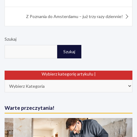
k
n
s
e
p
t
r
Z Poznania do Amsterdamu – już trzy razy dziennie!
Szukaj
Szukaj
Wybierz kategorię artykułu |
Warte przeczytania!