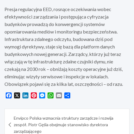
Presja regulacyjna EED, rosnące oczekiwania wobec
efektywności zarządzania i postępująca cyfryzacja
budynków prowadzą do konwergencji systemów
opomiarowania mediów i monitoringu bezpieczeństwa.
Infrastruktura zdalnego odczytu, budowana dziś pod
wymogi dyrektywy, staje się bazą dla platform danych
budynkowych nowej generacji. Zarządcy, którzy już teraz
włączają w tę infrastrukturę zdalne czujniki dymu, nie
czekają na 2030 rok – obniżają koszty operacyjne już dziś,
eliminując wizyty serwisowe i inspekcje w lokalach.
Obowiązek pojawi się za kilka lat, oszczędności – od razu.
F
X
L
P
M
W
E
S
a
i
i
e
h
m
h
c
n
n
s
a
a
a
Nawigacja
e
k
t
s
t
i
r
Envipco Polska wzmacnia struktury zarządcze i rozwija
b
e
e
e
s
l
e
wpisu
zespół. Piotr Gęśla obejmuje stanowisko dyrektora
o
d
r
n
A
o
I
e
g
p
zarządzającego