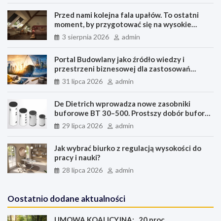
b
e
e
e
s
l
e
Przed nami kolejna fala upałów. To ostatni
o
d
r
n
A
moment, by przygotować się na wysokie
o
I
e
g
p
temperatury
3 sierpnia 2026
admin
k
n
s
e
p
t
r
Portal Budowlany jako źródło wiedzy i
przestrzeni biznesowej dla zastosowań
budowlanych, przemysłu i energetyki
31 lipca 2026
admin
De Dietrich wprowadza nowe zasobniki
buforowe BT 30–500. Prostszy dobór bufora
do pomp ciepła
29 lipca 2026
admin
Jak wybrać biurko z regulacją wysokości do
pracy i nauki?
28 lipca 2026
admin
Oostatnio dodane aktualności
UMOWA KOALICYJNA: „20 proc.