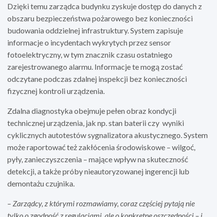
Dzięki temu zarządca budynku zyskuje dostęp do danych z
obszaru bezpieczeństwa pożarowego bez konieczności
budowania oddzielnej infrastruktury. System zapisuje
informacje o incydentach wykrytych przez sensor
fotoelektryczny, w tym znacznik czasu ostatniego
zarejestrowanego alarmu. Informacje te mogą zostać
odczytane podczas zdalnej inspekcji bez konieczności
fizycznej kontroli urządzenia.
Zdalna diagnostyka obejmuje pełen obraz kondycji
technicznej urządzenia, jak np. stan baterii czy wyniki
cyklicznych autotestów sygnalizatora akustycznego. System
może raportować też zakłócenia środowiskowe – wilgoć,
pyły, zanieczyszczenia – mające wpływ na skuteczność
detekcji, a także próby nieautoryzowanej ingerencji lub
demontażu czujnika.
–
Zarządcy, z którymi rozmawiamy, coraz częściej pytają nie
tylko o zgodność z regulacjami, ale o konkretne oszczędności – i