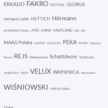
FAKRO
ERKADO
GLOBUS
FESTOOL
Hörmann
HETTICH
Herbapol-Lublin
JYSK
KAUFLAND
KAMIS
INTERPRINT Polska
KIA
KiK
PEKA
MAAG Polska
NASTEX
NOVOTEL
PFERD
Popeyes
REJS
Schattdecor
Rekuperacja
Starbucks
Poznań
VELUX
WAPIENICA
Targi Kielce
URSA
Warszawa
WIŚNIOWSKI
YAREAL Polska
Szukaj