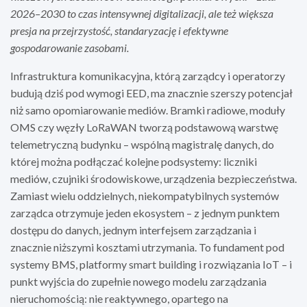
2026–2030 to czas intensywnej digitalizacji, ale też większa
presja na przejrzystość, standaryzację i efektywne
gospodarowanie zasobami.
Infrastruktura komunikacyjna, którą zarządcy i operatorzy
budują dziś pod wymogi EED, ma znacznie szerszy potencjał
niż samo opomiarowanie mediów. Bramki radiowe, moduły
OMS czy węzły LoRaWAN tworzą podstawową warstwę
telemetryczną budynku – wspólną magistralę danych, do
której można podłączać kolejne podsystemy: liczniki
mediów, czujniki środowiskowe, urządzenia bezpieczeństwa.
Zamiast wielu oddzielnych, niekompatybilnych systemów
zarządca otrzymuje jeden ekosystem – z jednym punktem
dostępu do danych, jednym interfejsem zarządzania i
znacznie niższymi kosztami utrzymania. To fundament pod
systemy BMS, platformy smart building i rozwiązania IoT – i
punkt wyjścia do zupełnie nowego modelu zarządzania
nieruchomością: nie reaktywnego, opartego na