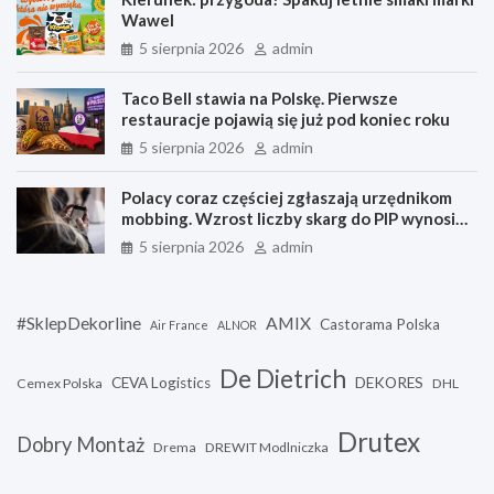
Wawel
5 sierpnia 2026
admin
Taco Bell stawia na Polskę. Pierwsze
restauracje pojawią się już pod koniec roku
5 sierpnia 2026
admin
Polacy coraz częściej zgłaszają urzędnikom
mobbing. Wzrost liczby skarg do PIP wynosi
blisko 8 proc. rdr.
5 sierpnia 2026
admin
#SklepDekorline
AMIX
Castorama Polska
Air France
ALNOR
De Dietrich
CEVA Logistics
DEKORES
Cemex Polska
DHL
Drutex
Dobry Montaż
Drema
DREWIT Modlniczka