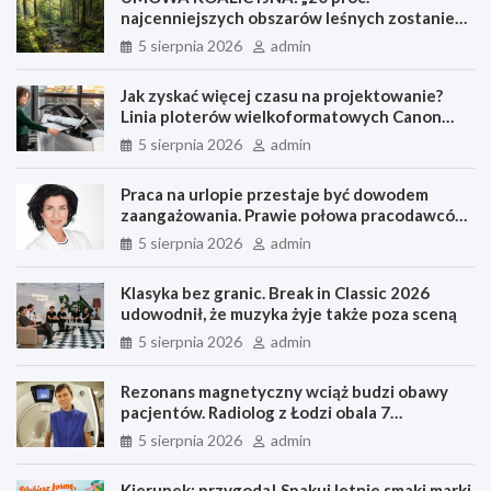
najcenniejszych obszarów leśnych zostanie
wyłączone z wycinki”
5 sierpnia 2026
admin
Jak zyskać więcej czasu na projektowanie?
Linia ploterów wielkoformatowych Canon
colorWAVE usprawnia przygotowanie
5 sierpnia 2026
admin
dokumentacji technicznej
Praca na urlopie przestaje być dowodem
zaangażowania. Prawie połowa pracodawców
ma oficjalną politykę niekontaktowania się z
5 sierpnia 2026
admin
pracownikami na urlopie, a w przypadku 9 na
10 to menedżer odpowiada za to, czy zespół
Klasyka bez granic. Break in Classic 2026
odpoczywa
udowodnił, że muzyka żyje także poza sceną
5 sierpnia 2026
admin
Rezonans magnetyczny wciąż budzi obawy
pacjentów. Radiolog z Łodzi obala 7
najczęstszych mitów o jednym z
5 sierpnia 2026
admin
najdokładniejszych badań diagnostycznych
Kierunek: przygoda! Spakuj letnie smaki marki