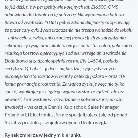
to już dziś, nie w perspektywie kolejnych lat. Ei6500-OMS
odpowiada dokładnie na tę potrzebę. Niewymieniana bateria
litowa o żywotności 10 lat i pełna zdalna diagnostyka sprawiają,
że przez cały cykl życia urządzenia nie trzeba wchodzić do lokalu
– ani w celu serwisu, ani corocznej inspekcji. Przy zarządzaniu
setkami czy tysiącami lokali to nie jest detal: to realna, policzalna
redukcja kosztów operacyjnych od pierwszego dnia wdrożenia.
Dodatkowo urządzenie spełnia normę EN 14604, posiada
certyfikat Q-Label – jeden z najbardziej rygorystycznych
europejskich standardów w branży detekcji pożaru – oraz 10-
letnią gwarancję producenta. Zarządca zyskuje więc nie tylko
spokój wynikający z ciągłego wglądu w stan urządzeń, ale też
pewność, że inwestuje w rozwiązanie o potwierdzonej jakości i
trwałości
– wskazuje Dennis Kubischok, Sales Manager
Poland w Ei Electronics, firmie specjalizującej się od ponad
50 lat w produkcji czujników dymu i tlenku węgla.
Rynek zmierza w jednym kierunku