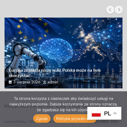
Europa znalazła niszę w AI. Polska może na tym
skorzystać
3 sierpnia 2026
admin
Ta strona korzysta z ciasteczek aby świadczyć usługi na
najwyższym poziomie. Dalsze korzystanie ze strony oznacza,
#SklepDekorline
AMIX
Castorama Polska
Air France
ALNOR
że zgadzasz się na ich użycie.
PL
Zgoda
Polityka prywatności
De Dietrich
CEVA Logistics
DEKORES
Cemex Polska
DHL