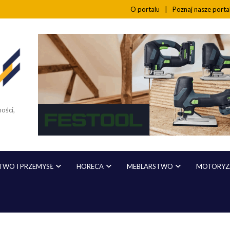
O portalu
Poznaj nasze port
ości,
WO I PRZEMYSŁ
HORECA
MEBLARSTWO
MOTORYZA