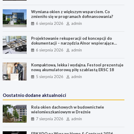
k
n
s
e
p
t
r
Wymiana okien z większym wsparciem. Co
zmieniło się w programach dofinansowania?
6 sierpnia 2026
admin
Projektowanie rekuperacji od koncepcji do
dokumentacji – narzędzia Alnor wspierające
każdy etap pracy
6 sierpnia 2026
admin
Kompaktowa, lekka i wydajna. Festool prezentuje
nową akumulatorową piłę szablastą ERSC 18
5 sierpnia 2026
admin
Oostatnio dodane aktualności
Rola okien dachowych w budownictwie
wielomieszkaniowym w Dreźnie
7 sierpnia 2026
admin
ERKADO na Warsaw Home & Contract 2026.