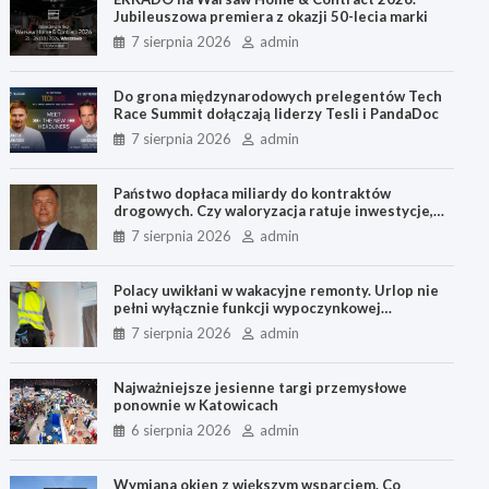
Jubileuszowa premiera z okazji 50-lecia marki
7 sierpnia 2026
admin
Do grona międzynarodowych prelegentów Tech
Race Summit dołączają liderzy Tesli i PandaDoc
7 sierpnia 2026
admin
Państwo dopłaca miliardy do kontraktów
drogowych. Czy waloryzacja ratuje inwestycje,
czy nagradza błędne oferty?
7 sierpnia 2026
admin
Polacy uwikłani w wakacyjne remonty. Urlop nie
pełni wyłącznie funkcji wypoczynkowej
[BADANIE]
7 sierpnia 2026
admin
Najważniejsze jesienne targi przemysłowe
ponownie w Katowicach
6 sierpnia 2026
admin
Wymiana okien z większym wsparciem. Co