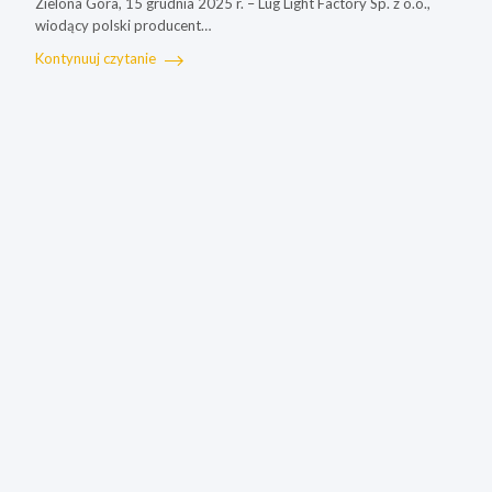
Zielona Góra, 15 grudnia 2025 r. – Lug Light Factory Sp. z o.o.,
wiodący polski producent…
Kontynuuj czytanie