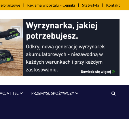
ale branżowe
Reklama w portalu – Cenniki
Statystyki
Kontakt
CJA I TSL
PRZEMYSŁ SPOŻYWCZY