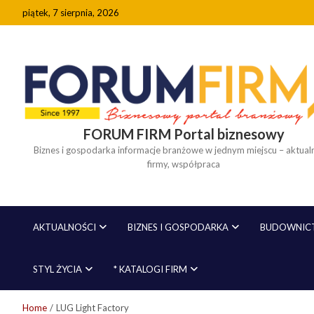
Skip
piątek, 7 sierpnia, 2026
to
content
FORUM FIRM Portal biznesowy
Biznes i gospodarka informacje branżowe w jednym miejscu – aktualn
firmy, współpraca
AKTUALNOŚCI
BIZNES I GOSPODARKA
BUDOWNICT
STYL ŻYCIA
* KATALOGI FIRM
Home
LUG Light Factory