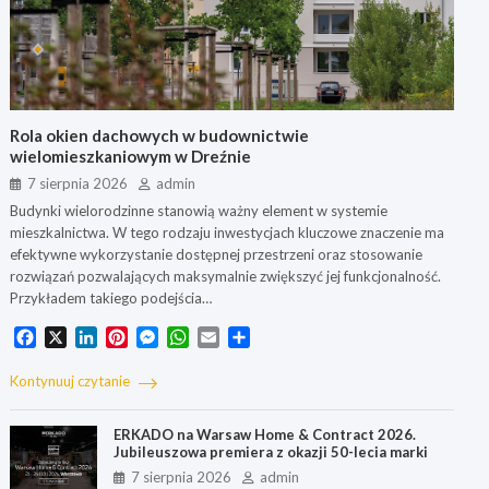
Rola okien dachowych w budownictwie
wielomieszkaniowym w Dreźnie
7 sierpnia 2026
admin
Budynki wielorodzinne stanowią ważny element w systemie
mieszkalnictwa. W tego rodzaju inwestycjach kluczowe znaczenie ma
efektywne wykorzystanie dostępnej przestrzeni oraz stosowanie
rozwiązań pozwalających maksymalnie zwiększyć jej funkcjonalność.
Przykładem takiego podejścia…
F
X
L
P
M
W
E
S
a
i
i
e
h
m
h
c
n
n
s
a
a
a
Kontynuuj czytanie
e
k
t
s
t
i
r
b
e
e
e
s
l
e
ERKADO na Warsaw Home & Contract 2026.
o
d
r
n
A
Jubileuszowa premiera z okazji 50-lecia marki
o
I
e
g
p
7 sierpnia 2026
admin