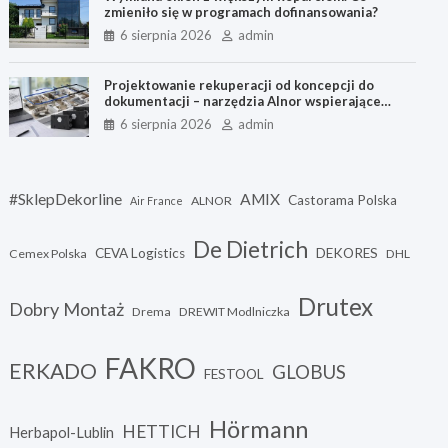
zmieniło się w programach dofinansowania?
6 sierpnia 2026
admin
Projektowanie rekuperacji od koncepcji do
dokumentacji – narzędzia Alnor wspierające
każdy etap pracy
6 sierpnia 2026
admin
#SklepDekorline
AMIX
Castorama Polska
ALNOR
Air France
De Dietrich
CEVA Logistics
DEKORES
Cemex Polska
DHL
Drutex
Dobry Montaż
Drema
DREWIT Modlniczka
FAKRO
ERKADO
GLOBUS
FESTOOL
Hörmann
HETTICH
Herbapol-Lublin