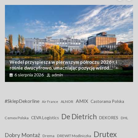
Nowy DAF XD – ciężarówka nowej generacji dla
transportu dystrybucyjnego i specjalistycznego
6 sierpnia 2026
admin
#SklepDekorline
AMIX
Castorama Polska
ALNOR
Air France
De Dietrich
CEVA Logistics
DEKORES
Cemex Polska
DHL
Drutex
Dobry Montaż
Drema
DREWIT Modlniczka