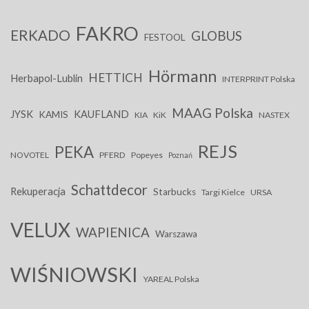
FAKRO
ERKADO
GLOBUS
FESTOOL
Hörmann
HETTICH
Herbapol-Lublin
INTERPRINT Polska
MAAG Polska
JYSK
KAUFLAND
KAMIS
KIA
KiK
NASTEX
REJS
PEKA
NOVOTEL
PFERD
Popeyes
Poznań
Schattdecor
Rekuperacja
Starbucks
Targi Kielce
URSA
VELUX
WAPIENICA
Warszawa
WIŚNIOWSKI
YAREAL Polska