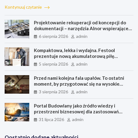
a
i
i
e
h
m
h
c
n
n
s
a
a
a
Kontynuuj czytanie
e
k
t
s
t
i
r
b
e
e
e
s
l
e
Projektowanie rekuperacji od koncepcji do
o
d
r
n
A
dokumentacji – narzędzia Alnor wspierające
o
I
e
g
p
każdy etap pracy
6 sierpnia 2026
admin
k
n
s
e
p
t
r
Kompaktowa, lekka i wydajna. Festool
prezentuje nową akumulatorową piłę
szablastą ERSC 18
5 sierpnia 2026
admin
Przed nami kolejna fala upałów. To ostatni
moment, by przygotować się na wysokie
temperatury
3 sierpnia 2026
admin
Portal Budowlany jako źródło wiedzy i
przestrzeni biznesowej dla zastosowań
budowlanych, przemysłu i energetyki
31 lipca 2026
admin
Oostatnio dodane aktualności