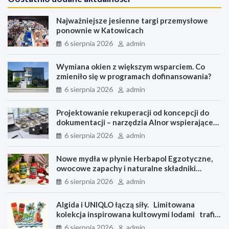
Najważniejsze jesienne targi przemysłowe
ponownie w Katowicach
6 sierpnia 2026
admin
Wymiana okien z większym wsparciem. Co
zmieniło się w programach dofinansowania?
6 sierpnia 2026
admin
Projektowanie rekuperacji od koncepcji do
dokumentacji – narzędzia Alnor wspierające
każdy etap pracy
6 sierpnia 2026
admin
Nowe mydła w płynie Herbapol Egzotyczne,
owocowe zapachy i naturalne składniki
aktywne
6 sierpnia 2026
admin
Algida i UNIQLO łączą siły. Limitowana
kolekcja inspirowana kultowymi lodami trafi
do sprzedaży 6 sierpnia
6 sierpnia 2026
admin