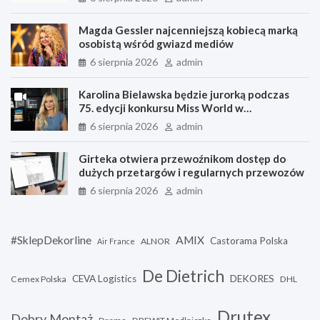
Magda Gessler najcenniejszą kobiecą marką
osobistą wśród gwiazd mediów
6 sierpnia 2026
admin
Karolina Bielawska będzie jurorką podczas
75. edycji konkursu Miss World w
Wietnamie. Przyjrzy się projektom
6 sierpnia 2026
admin
charytatywnym uczestniczek
Girteka otwiera przewoźnikom dostęp do
dużych przetargów i regularnych przewozów
6 sierpnia 2026
admin
#SklepDekorline
AMIX
Castorama Polska
ALNOR
Air France
De Dietrich
CEVA Logistics
DEKORES
Cemex Polska
DHL
Drutex
Dobry Montaż