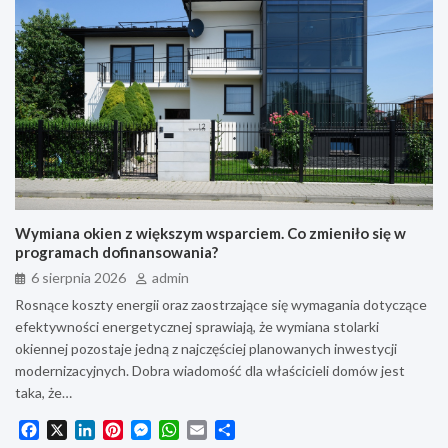
Wymiana okien z większym wsparciem. Co zmieniło się w
programach dofinansowania?
6 sierpnia 2026
admin
Rosnące koszty energii oraz zaostrzające się wymagania dotyczące
efektywności energetycznej sprawiają, że wymiana stolarki
okiennej pozostaje jedną z najczęściej planowanych inwestycji
modernizacyjnych. Dobra wiadomość dla właścicieli domów jest
taka, że…
F
X
L
P
M
W
E
S