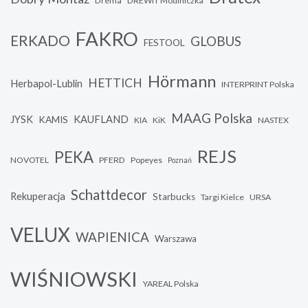
Drema
DREWIT Modlniczka
FAKRO
ERKADO
GLOBUS
FESTOOL
Hörmann
HETTICH
Herbapol-Lublin
INTERPRINT Polska
MAAG Polska
JYSK
KAUFLAND
KAMIS
KIA
KiK
NASTEX
REJS
PEKA
NOVOTEL
PFERD
Popeyes
Poznań
Schattdecor
Rekuperacja
Starbucks
Targi Kielce
URSA
VELUX
WAPIENICA
Warszawa
WIŚNIOWSKI
YAREAL Polska