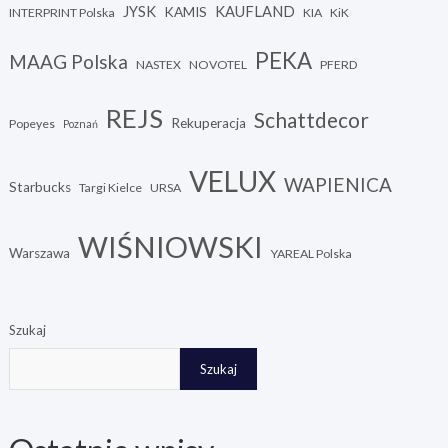
JYSK
KAUFLAND
KAMIS
INTERPRINT Polska
KIA
KiK
PEKA
MAAG Polska
NASTEX
NOVOTEL
PFERD
REJS
Schattdecor
Rekuperacja
Popeyes
Poznań
VELUX
WAPIENICA
Starbucks
Targi Kielce
URSA
WIŚNIOWSKI
Warszawa
YAREAL Polska
Szukaj
Szukaj