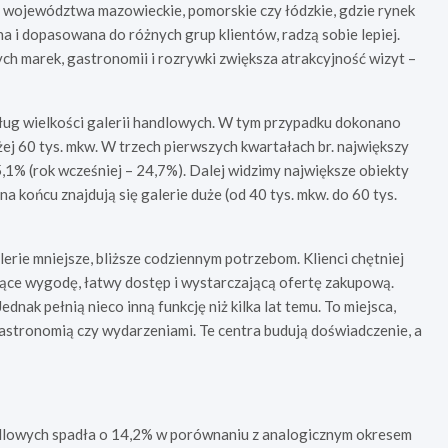
ei województwa mazowieckie, pomorskie czy łódzkie, gdzie rynek
na i dopasowana do różnych grup klientów, radzą sobie lepiej.
h marek, gastronomii i rozrywki zwiększa atrakcyjność wizyt –
dług wielkości galerii handlowych. W tym przypadku dokonano
żej 60 tys. mkw. W trzech pierwszych kwartałach br. największy
 25,1% (rok wcześniej – 24,7%). Dalej widzimy największe obiekty
 na końcu znajdują się galerie duże (od 40 tys. mkw. do 60 tys.
alerie mniejsze, bliższe codziennym potrzebom. Klienci chętniej
jące wygodę, łatwy dostęp i wystarczającą ofertę zakupową.
dnak pełnią nieco inną funkcję niż kilka lat temu. To miejsca,
 gastronomią czy wydarzeniami. Te centra budują doświadczenie, a
handlowych spadła o 14,2% w porównaniu z analogicznym okresem