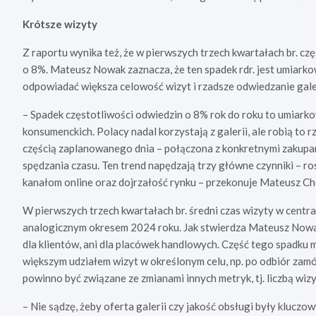
Krótsze wizyty
Z raportu wynika też, że w pierwszych trzech kwartałach br. cz
o 8%. Mateusz Nowak zaznacza, że ten spadek rdr. jest umiarko
odpowiadać większa celowość wizyt i rzadsze odwiedzanie gale
– Spadek częstotliwości odwiedzin o 8% rok do roku to umiark
konsumenckich. Polacy nadal korzystają z galerii, ale robią to r
częścią zaplanowanego dnia – połączona z konkretnymi zakupami
spędzania czasu. Ten trend napędzają trzy główne czynniki – r
kanałom online oraz dojrzałość rynku – przekonuje Mateusz Ch
W pierwszych trzech kwartałach br. średni czas wizyty w centr
analogicznym okresem 2024 roku. Jak stwierdza Mateusz Nowak, 
dla klientów, ani dla placówek handlowych. Część tego spadk
większym udziałem wizyt w określonym celu, np. po odbiór zamów
powinno być związane ze zmianami innych metryk, tj. liczbą wizyt
– Nie sądzę, żeby oferta galerii czy jakość obsługi były kluczo