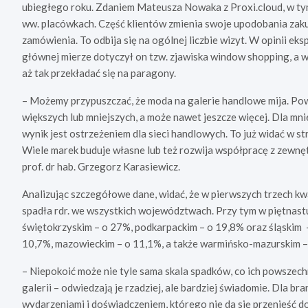
ubiegłego roku. Zdaniem Mateusza Nowaka z Proxi.cloud, w ty
ww. placówkach. Część klientów zmienia swoje upodobania zaku
zamówienia. To odbija się na ogólnej liczbie wizyt. W opinii eks
głównej mierze dotyczył on tzw. zjawiska window shopping, a w
aż tak przekładać się na paragony.
– Możemy przypuszczać, że moda na galerie handlowe mija. Pow
większych lub mniejszych, a może nawet jeszcze więcej. Dla mnie
wynik jest ostrzeżeniem dla sieci handlowych. To już widać w 
Wiele marek buduje własne lub też rozwija współpracę z zewn
prof. dr hab. Grzegorz Karasiewicz.
Analizując szczegółowe dane, widać, że w pierwszych trzech kwa
spadła rdr. we wszystkich województwach. Przy tym w piętnas
świętokrzyskim – o 27%, podkarpackim – o 19,8% oraz śląskim
10,7%, mazowieckim – o 11,1%, a także warmińsko-mazurskim –
– Niepokoić może nie tyle sama skala spadków, co ich powszech
galerii – odwiedzają je rzadziej, ale bardziej świadomie. Dla br
wydarzeniami i doświadczeniem, którego nie da się przenieść d