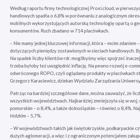
Według raportu firmy technologicznej Proxi.cloud, w pierwszych
handlowych spadła o 6,8% w porównaniu z analogicznym okrese
mobilnych wykorzystujących autorską technologię opartą o ge
konsumentów. Ruch zbadano w 714 placówkach.
– Nie mamy jednej kluczowej informacji, która – moim zdaniem – 
dotyczących pieniędzy zostawionych w sieciach handlowych. By
Na spadek liczby klientów rdr. moglibyśmy więc spojrzeć inaczej,
trzeba byłoby też uwzględnić inflację. Na pewno rozwój e-comm
odwróconego ROPO, czyli oglądamy produkty w placówkach stacj
Grzegorz Karasiewicz, dziekan Wydziału Zarządzania Uniwers
Patrząc na bardziej szczegółowe dane, można zauważyć, że licz
wszystkich województwach. Najbardziej zmniejszyła się w woj.
pomorskim – o 8,4%, a także dolnośląskim – również o 8,4%. Na
łódzkim – 5,7%.
– W województwach takich jak świętokrzyskie, podkarpackie cz
dużych aglomeracji, a więc i z ograniczonym potencjałem zakup