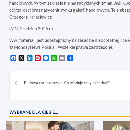
handlowych. W tym zakresie nie ma radyklanych zmian. Jeśli uw
dojrzałości oraz nasyceniu rynku galerii handlowych. Te słabsz
Grzegorz Karasiewicz.
(MN, Grudzień 2025 r.)
Ww. materiał
jest udostępniony na zasadzie nieodpłatnej licenc
© MondayNews Polska
| Wszelkie prawa zastrzeżone.
F
X
L
P
M
W
E
S
a
i
i
e
h
m
h
c
n
n
s
a
a
a
Nawigacja
e
k
t
s
t
i
r
b
e
e
e
s
l
e
Budowa coraz droższa. Co winduje ceny mieszkań?
wpisu
o
d
r
n
A
o
I
e
g
p
k
n
s
e
p
t
r
WYBRANE DLA CIEBIE...