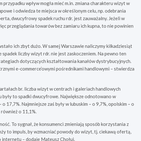
m przypadku wpływ mogła mieć m.in. zmiana charakteru wizyt w
powe i odwiedza te miejsca w określonym celu, np. odebrania
perta, dwucyfrowy spadek ruchu rdr. jest zauważalny. Jeżeli w
ięc przeglądania towarów bez zamiaru ich kupna, to nie powinien
stało ich zbyt dużo. W samej Warszawie naliczymy kilkadziesiąt
 spadek liczby wizyt rdr. nie jest zaskoczeniem. Na pewno ten
strategiach dotyczących kształtowania kanałów dystrybucyjnych.
ętrznymi e-commerce’owymi pośrednikami handlowymi – stwierdza
rtałach br. liczba wizyt w centrach i galeriach handlowych
tu były to spadki dwucyfrowe. Największe odnotowano w
– o 17,7%. Najmniejsze zaś były w lubuskim – o 9,7%, opolskim – o
 również o 11,1%.
ność. To sygnał, że konsumenci zmieniają sposób korzystania z
anży to impuls, by wzmacniać powody do wizyt, tj. ciekawą ofertą,
o internetu – dodaje Mateusz Chołuj.