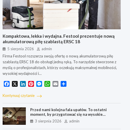
Kompaktowa, lekka i wydajna. Festool prezentuje nową
akumulatorową piłę szablastą ERSC 18
5 sierpnia 2026
admin
Firma Festool rozszerza swoją ofertę o nową akumulatorową piłę
szablastą ERSC 18 do obsługi jedną ręką. To narzędzie stworzone z
myślą o profesjonalistach, którzy oczekują maksymalnej mobilności,
wysokiej wydajności i…
F
X
L
P
M
W
E
S
a
i
i
e
h
m
h
c
n
n
s
a
a
a
Kontynuuj czytanie
e
k
t
s
t
i
r
b
e
e
e
s
l
e
Przed nami kolejna fala upałów. To ostatni
o
d
r
n
A
moment, by przygotować się na wysokie
o
I
e
g
p
temperatury
3 sierpnia 2026
admin
k
n
s
e
p