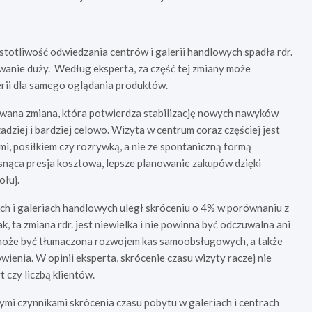
ęstotliwość odwiedzania centrów i galerii handlowych spadła rdr.
wanie duży.
Według eksperta, za część tej zmiany może
rii dla samego oglądania produktów.
owana zmiana, która potwierdza stabilizację nowych nawyków
zadziej i bardziej celowo. Wizyta w centrum coraz częściej jest
, posiłkiem czy rozrywką, a nie ze spontaniczną formą
osnąca presja kosztowa, lepsze planowanie zakupów dzięki
ołuj.
ach i galeriach handlowych uległ skróceniu o 4% w porównaniu z
ta zmiana rdr. jest niewielka i nie powinna być odczuwalna ani
u może być tłumaczona rozwojem kas samoobsługowych, a także
ienia. W opinii eksperta, skrócenie czasu wizyty raczej nie
 czy liczbą klientów.
wymi czynnikami skrócenia czasu pobytu w galeriach i centrach