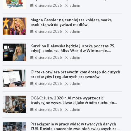
6 sierpnia
6 sierpnia 2026
admin
Magda Gessler najcenniejszą kobiecą marką
osobistą wśród gwiazd mediów
6 sierpnia 2026
admin
Karolina Bielawska będzie jurorką podczas 75.
edycji konkursu Miss World w Wietnamie.
Przyjrzy się projektom charytatywnym
6 sierpnia 2026
admin
uczestniczek
Girteka otwiera przewoźnikom dostęp do dużych
przetargów i regularnych przewozów
6 sierpnia 2026
admin
OC&C: Już w 2028 r. AI może wyprzedzić
tradycyjne wyszukiwarki jako źródło ruchu do
sklepów internetowych
6 sierpnia 2026
admin
Przeciążenie w pracy widać w twardych danych
ZUS. Rośnie znaczenie zwolnień związanych ze