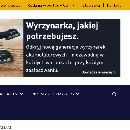
ale branżowe
Reklama w portalu – Cenniki
Statystyki
Kontakt
CJA I TSL
PRZEMYSŁ SPOŻYWCZY
NALIZA]