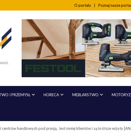
O portalu
Poznaj nasze port
ości,
WO I PRZEMYSŁ
HORECA
MEBLARSTWO
MOTORYZA
i i centrów handlowych pod presją. Jest mniej klientów i są krótsze wizyty [A