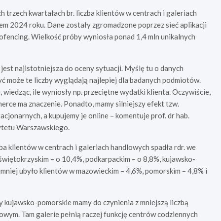
 trzech kwartałach br. liczba klientów w centrach i galeriach
m 2024 roku. Dane zostały zgromadzone poprzez sieć aplikacji
ofencing. Wielkość próby wyniosła ponad 1,4 mln unikalnych
jest najistotniejsza do oceny sytuacji. Myślę tu o danych
ć może te liczby wyglądają najlepiej dla badanych podmiotów.
 wiedząc, ile wyniosły np. przeciętne wydatki klienta. Oczywiście,
erce ma znaczenie. Ponadto, mamy silniejszy efekt tzw.
onarnych, a kupujemy je online – komentuje prof. dr hab.
ytetu Warszawskiego.
ba klientów w centrach i galeriach handlowych spadła rdr. we
 świętokrzyskim – o 10,4%, podkarpackim – o 8,8%, kujawsko-
jmniej ubyło klientów w mazowieckim – 4,6%, pomorskim – 4,8% i
y kujawsko-pomorskie mamy do czynienia z mniejszą liczbą
owym. Tam galerie pełnią raczej funkcję centrów codziennych