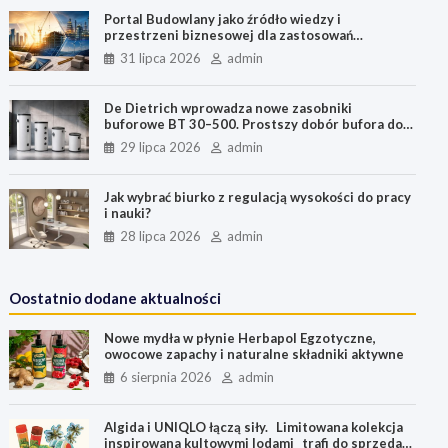
t
r
Portal Budowlany jako źródło wiedzy i
przestrzeni biznesowej dla zastosowań
budowlanych, przemysłu i energetyki
31 lipca 2026
admin
De Dietrich wprowadza nowe zasobniki
buforowe BT 30–500. Prostszy dobór bufora do
pomp ciepła
29 lipca 2026
admin
Jak wybrać biurko z regulacją wysokości do pracy
i nauki?
28 lipca 2026
admin
Oostatnio dodane aktualności
Nowe mydła w płynie Herbapol Egzotyczne,
owocowe zapachy i naturalne składniki aktywne
6 sierpnia 2026
admin
Algida i UNIQLO łączą siły. Limitowana kolekcja
inspirowana kultowymi lodami trafi do sprzedaży