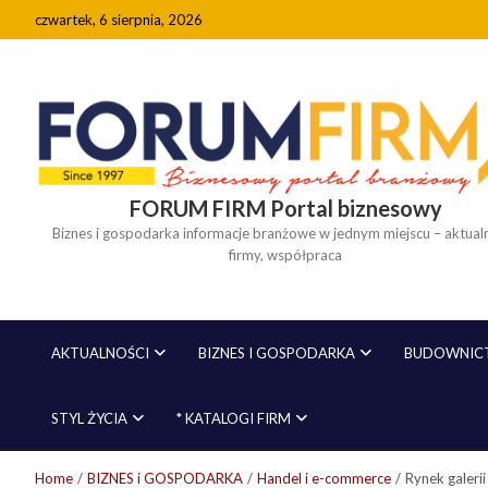
Skip
czwartek, 6 sierpnia, 2026
to
content
FORUM FIRM Portal biznesowy
Biznes i gospodarka informacje branżowe w jednym miejscu – aktualn
firmy, współpraca
AKTUALNOŚCI
BIZNES I GOSPODARKA
BUDOWNICT
STYL ŻYCIA
* KATALOGI FIRM
Home
BIZNES i GOSPODARKA
Handel i e-commerce
Rynek galeri