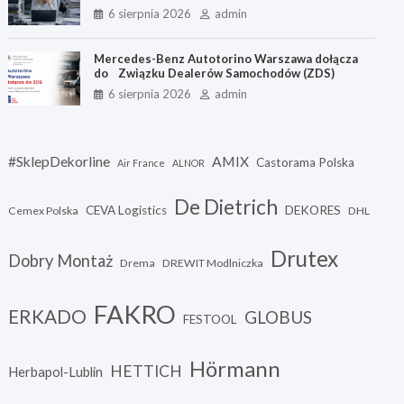
stresem
6 sierpnia 2026
admin
Mercedes-Benz Autotorino Warszawa dołącza
do Związku Dealerów Samochodów (ZDS)
6 sierpnia 2026
admin
#SklepDekorline
AMIX
Castorama Polska
Air France
ALNOR
De Dietrich
CEVA Logistics
DEKORES
Cemex Polska
DHL
Drutex
Dobry Montaż
Drema
DREWIT Modlniczka
FAKRO
ERKADO
GLOBUS
FESTOOL
Hörmann
HETTICH
Herbapol-Lublin