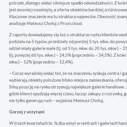
potrzeb, dlatego widać silniejsze spadki odwiedzalności. Z kol
jest mocniej rozwinięty, a oferta obiektów bardziej zróżnicowa
Kluczowe znaczenie ma tu struktura najemców. Obecność znanyc
analizuje Mateusz Chołuj z Proxi.cloud.
Z raportu dowiadujemy się też o strukturze ruchu klientów we
podziału na 5 typów, przedziały od poniżej 5 tys. mkw. do powy
udział miały galerie małe (tj. od 5 tys. mkw. do 20 tys. mkw.) –
(tj. powyżej 60 tys. mkw.) – 24,5% (poprzednio – 24,5%). Z kolei
mkw.) – 12% (poprzednio – 12,4%).
– Coraz wyraźniej widać też, że na znaczeniu zyskują centra i g
wybierają obiekty położone blisko miejsca zamieszkania, oferu
Silną pozycję na rynku utrzymują największe galerie handlowe. Je
gdzie klienci spędzają więcej czasu, łącząc zakupy z rozrywką,
nie tylko generują ruch – wyjaśnia Mateusz Chołuj.
Gorzej z wizytami
W trzech kwartałach br. liczba wizyt w centrach i galeriach 